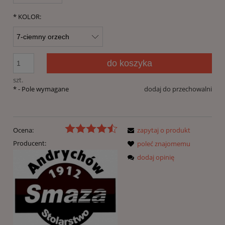
*
KOLOR:
do koszyka
szt.
*
- Pole wymagane
dodaj do przechowalni
Ocena:
zapytaj o produkt
Producent:
poleć znajomemu
dodaj opinię