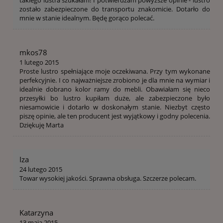
zostało zabezpieczone do transportu znakomicie. Dotarło do
mnie w stanie idealnym. Będę gorąco polecać.
mkos78
1 lutego 2015
Proste lustro spełniające moje oczekiwana. Przy tym wykonane
perfekcyjnie. I co najważniejsze zrobiono je dla mnie na wymiar i
idealnie dobrano kolor ramy do mebli. Obawiałam się nieco
przesyłki bo lustro kupiłam duże, ale zabezpieczone było
niesamowicie i dotarło w doskonałym stanie. Niezbyt często
piszę opinie, ale ten producent jest wyjątkowy i godny polecenia.
Dziękuję Marta
Iza
24 lutego 2015
Towar wysokiej jakości. Sprawna obsługa. Szczerze polecam.
Katarzyna
13 maja 2015