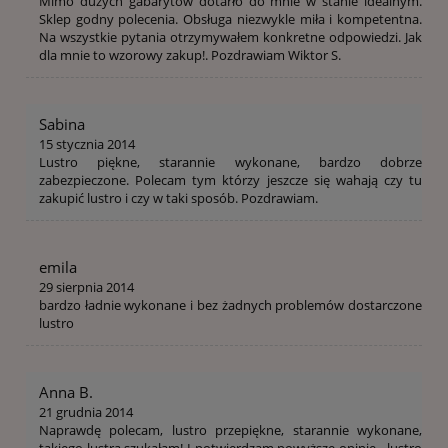
Mimo dużych gabarytów dotarło do mnie w stanie idealnym.
Sklep godny polecenia. Obsługa niezwykle miła i kompetentna.
Na wszystkie pytania otrzymywałem konkretne odpowiedzi. Jak
dla mnie to wzorowy zakup!. Pozdrawiam Wiktor S.
Sabina
15 stycznia 2014
Lustro piękne, starannie wykonane, bardzo dobrze
zabezpieczone. Polecam tym którzy jeszcze się wahają czy tu
zakupić lustro i czy w taki sposób. Pozdrawiam.
emila
29 sierpnia 2014
bardzo ładnie wykonane i bez żadnych problemów dostarczone
lustro
Anna B.
21 grudnia 2014
Naprawdę polecam, lustro przepiękne, starannie wykonane,
takiego lustra szukałam! I potwierdzam powyższe opinie - lustro