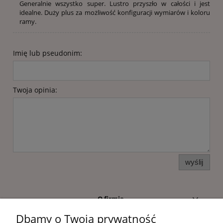
Generalnie wszystko super. Lustro przyszło w całości i jest
idealne. Duży plus za możliwość konfiguracji wymiarów i koloru
ramy.
Imię lub pseudonim:
Twoja opinia:
wyślij
O firmie
Dbamy o Twoją prywatność