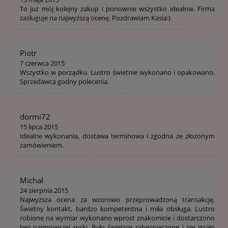
To już mój kolejny zakup i ponownie wszystko idealnie. Firma
zasługuje na najwyższą ocenę. Pozdrawiam Kasia:)
Piotr
7 czerwca 2015
Wszystko w porządku. Lustro świetnie wykonano i opakowano.
Sprzedawca godny polecenia.
dormi72
15 lipca 2015
Idealne wykonania, dostawa terminowa i zgodna ze złożonym
zamówieniem.
Michał
24 sierpnia 2015
Najwyższa ocena za wzorowo przeprowadzoną transakcję.
Świetny kontakt, bardzo kompetentna i miła obsługa. Lustro
robione na wymiar wykonano wprost znakomicie i dostarczono
bez najmniejszej ryski. Było świetnie zabezpieczone i nie miało