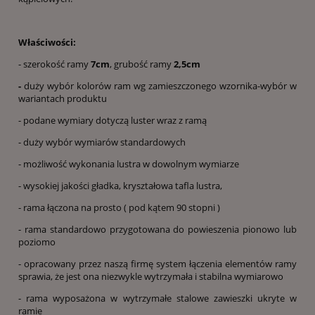
Właściwości:
- szerokość ramy
7cm
, grubość ramy
2,5cm
-
duży wybór kolorów ram wg zamieszczonego wzornika-wybór w
wariantach produktu
- podane wymiary dotyczą luster wraz z ramą
- duży wybór wymiarów standardowych
- możliwość wykonania lustra w dowolnym wymiarze
- wysokiej jakości gładka, kryształowa tafla lustra,
- rama łączona na prosto ( pod kątem 90 stopni )
- rama standardowo przygotowana do powieszenia pionowo lub
poziomo
- opracowany przez naszą firmę system łączenia elementów ramy
sprawia, że jest ona niezwykle wytrzymała i stabilna wymiarowo
- rama wyposażona w wytrzymałe stalowe zawieszki ukryte w
ramie