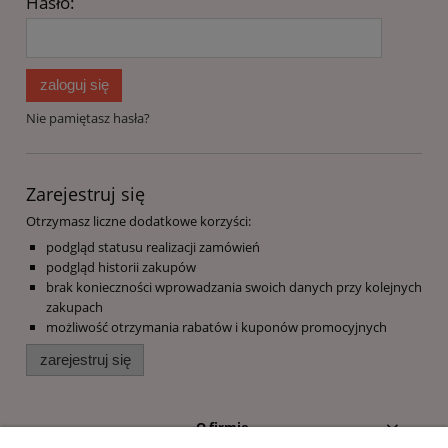
Hasło:
zaloguj się
Nie pamiętasz hasła?
Zarejestruj się
Otrzymasz liczne dodatkowe korzyści:
podgląd statusu realizacji zamówień
podgląd historii zakupów
brak konieczności wprowadzania swoich danych przy kolejnych
zakupach
możliwość otrzymania rabatów i kuponów promocyjnych
zarejestruj się
O firmie