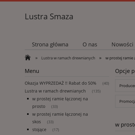
Lustra Smaza
Strona główna
O nas
Nowości
»
»
Lustra w ramach drewnianych
w prostej ramie 
Menu
Opcje p
Okazja WYPRZEDAŻ !! Rabat do 50%
(40)
Producen
Lustra w ramach drewnianych
(135)
w prostej ramie łączonej na
Promocja
prosto
(33)
w prostej ramie łączonej na
skos
(33)
w prost
stojące
(17)