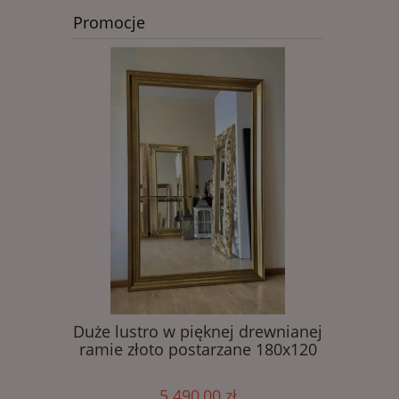
Promocje
Duże lustro w pięknej drewnianej
Ekskluz
ramie złoto postarzane 180x120
duży
5 490,00 zł