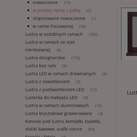
nowoczesne
(15)
w prostej ramie z półką
(2)
stopniowane nowoczesne
(1)
w ramie frezowanej
(33)
Lustra w ozdobnych ramach
(282)
Lustra w ramach ze stali
nierdzewnej
(6)
Lustra designerskie
(172)
Lustra bez ram
(9)
Lustra LED w ramach drewnianych
(9)
Lustra z oświetleniem
(3)
Lustra z podświetleniem LED
(12)
Lus
Lusterka do makijażu LED
(0)
Lustra w ramach aluminiowych
(15)
Lustra kryształowe grawerowane
(4)
Konsole pod lustro, komódki, toaletki,
stoliki kawowe, szafki nocne
(83)
Krzesła i fotele