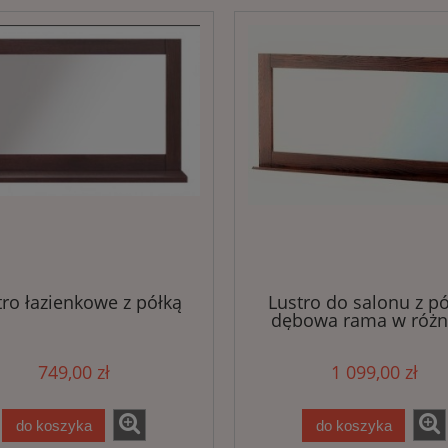
tro łazienkowe z półką
Lustro do salonu z pó
dębowa rama w różn
kolorach
749,00 zł
1 099,00 zł
do koszyka
do koszyka