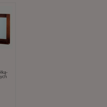
łką-
ych