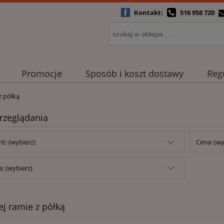
Kontakt:
516 958 720
Promocje
Sposób i koszt dostawy
Reg
z półką
rzeglądania
t: (wybierz)
Cena: (wy
: (wybierz)
ej ramie z półką