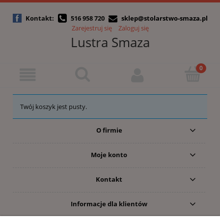
Kontakt:
516 958 720
sklep@stolarstwo-smaza.pl
Zarejestruj się
Zaloguj się
Lustra Smaza
Twój koszyk jest pusty.
O firmie
Moje konto
Kontakt
Informacje dla klientów