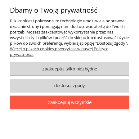
pokaż pełną wersję strony
Dbamy o Twoją prywatność
Witaj, nasz sklep internetowy wykorzystuje pliki
Pliki cookies i pokrewne im technologie umożliwiają poprawne
działanie strony i pomagają nam dostosować ofertę do Twoich
cookies.
potrzeb. Możesz zaakceptować wykorzystanie przez nas
wszystkich tych plików i przejść do sklepu lub dostosować użycie
x
plików do swoich preferencji, wybierając opcję "Dostosuj zgody".
Zapisanych za pomocą cookies informacji używamy w celach reklamowych i
Więcej o plikach cookies przeczytasz w naszej Polityce
statystycznych. W programie służącym do obsługi internetu można zmienić
prywatności.
ustawienia dotyczące cookies. Korzystanie z naszych serwisów
internetowych bez zmiany ustawień dotyczących cookies oznacza, że będą
one zapisane w pamięci urządzenia. Więcej informacji można znaleźć w
zaakceptuj tylko niezbędne
naszej
Polityce prywatności
dostosuj zgody
zaakceptuj wszystkie