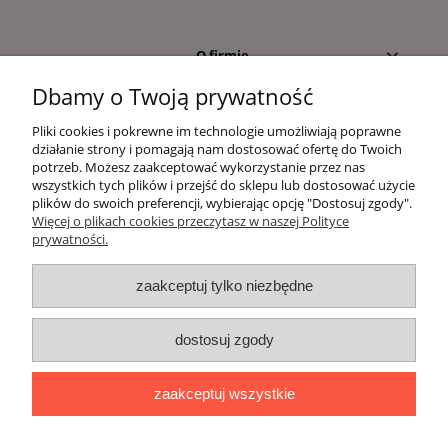
O firmie
Dbamy o Twoją prywatność
Moje konto
Pliki cookies i pokrewne im technologie umożliwiają poprawne
działanie strony i pomagają nam dostosować ofertę do Twoich
Kontakt
potrzeb. Możesz zaakceptować wykorzystanie przez nas
wszystkich tych plików i przejść do sklepu lub dostosować użycie
plików do swoich preferencji, wybierając opcję "Dostosuj zgody".
Informacje dla klientów
Więcej o plikach cookies przeczytasz w naszej Polityce
prywatności.
pokaż pełną wersję strony
zaakceptuj tylko niezbędne
Witaj, nasz sklep internetowy wykorzystuje pliki
cookies.
dostosuj zgody
x
Zapisanych za pomocą cookies informacji używamy w celach reklamowych i
zaakceptuj wszystkie
statystycznych. W programie służącym do obsługi internetu można zmienić
ustawienia dotyczące cookies. Korzystanie z naszych serwisów
internetowych bez zmiany ustawień dotyczących cookies oznacza, że będą