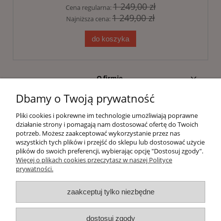
1 249,00 zł
Cena regularna:
1 249,00 zł
Najniższa cena:
do koszyka
O firmie
Dbamy o Twoją prywatność
Moje konto
Pliki cookies i pokrewne im technologie umożliwiają poprawne
działanie strony i pomagają nam dostosować ofertę do Twoich
Kontakt
potrzeb. Możesz zaakceptować wykorzystanie przez nas
wszystkich tych plików i przejść do sklepu lub dostosować użycie
plików do swoich preferencji, wybierając opcję "Dostosuj zgody".
Informacje dla klientów
Więcej o plikach cookies przeczytasz w naszej Polityce
prywatności.
pokaż pełną wersję strony
zaakceptuj tylko niezbędne
Witaj, nasz sklep internetowy wykorzystuje pliki
cookies.
dostosuj zgody