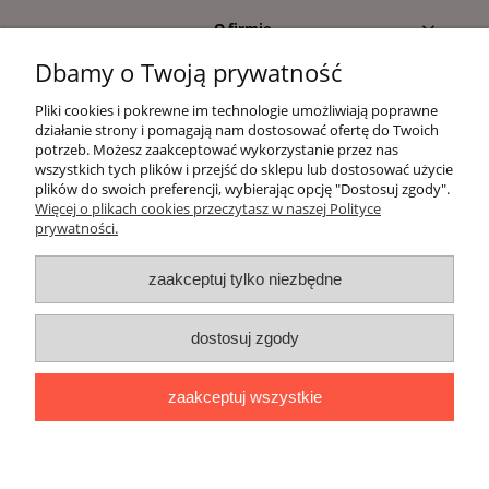
O firmie
Dbamy o Twoją prywatność
Moje konto
Pliki cookies i pokrewne im technologie umożliwiają poprawne
działanie strony i pomagają nam dostosować ofertę do Twoich
Kontakt
potrzeb. Możesz zaakceptować wykorzystanie przez nas
wszystkich tych plików i przejść do sklepu lub dostosować użycie
plików do swoich preferencji, wybierając opcję "Dostosuj zgody".
Informacje dla klientów
Więcej o plikach cookies przeczytasz w naszej Polityce
prywatności.
pokaż pełną wersję strony
zaakceptuj tylko niezbędne
Witaj, nasz sklep internetowy wykorzystuje pliki
cookies.
dostosuj zgody
x
Zapisanych za pomocą cookies informacji używamy w celach reklamowych i
zaakceptuj wszystkie
statystycznych. W programie służącym do obsługi internetu można zmienić
ustawienia dotyczące cookies. Korzystanie z naszych serwisów
internetowych bez zmiany ustawień dotyczących cookies oznacza, że będą
one zapisane w pamięci urządzenia. Więcej informacji można znaleźć w
naszej
Polityce prywatności