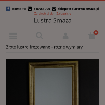
Kontakt:
516 958 720
sklep@stolarstwo-smaza.pl
Zarejestruj się
Zaloguj się
Lustra Smaza
Złote lustro frezowane - różne wymiary