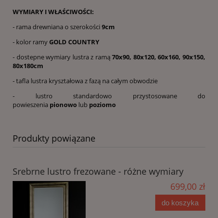
WYMIARY I WŁAŚCIWOŚCI:
- rama drewniana o szerokości
9cm
- kolor ramy
GOLD COUNTRY
- dostepne wymiary lustra z ramą
70x90, 80x120, 60x160, 90x150,
80x180cm
- tafla lustra kryształowa z fazą na całym obwodzie
- lustro standardowo przystosowane do
powieszenia
pionowo
lub
poziomo
Produkty powiązane
Srebrne lustro frezowane - różne wymiary
699,00 zł
do koszyka