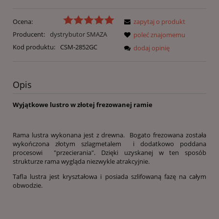
Ocena:
zapytaj o produkt
Producent:
dystrybutor SMAZA
poleć znajomemu
Kod produktu:
CSM-2852GC
dodaj opinię
Opis
Wyjątkowe lustro w złotej frezowanej ramie
Rama lustra wykonana jest z drewna. Bogato frezowana została
wykończona złotym szlagmetalem i dodatkowo poddana
procesowi "przecierania". Dzięki uzyskanej w ten sposób
strukturze rama wygląda niezwykle atrakcyjnie.
Tafla lustra jest kryształowa i posiada szlifowaną fazę na całym
obwodzie.